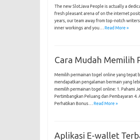
The new SlotJava People is actually a dedica
fresh pleasant arena of on the internet posi
years, our team away from top-notch writer
inner workings and you…
Read More »
Cara Mudah Memilih 
Memilih permainan togel online yang tepat
mendapatkan pengalaman bermain yang lebi
memilih permainan togel online: 1. Pahami 
Pertimbangkan Peluang dan Pembayaran 4. An
Perhatikan Bonus…
Read More »
Aplikasi E-wallet Ter