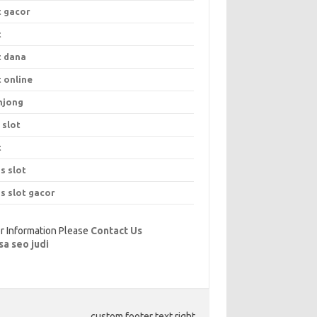
t gacor
t
t dana
t online
hjong
 slot
t
us slot
us slot gacor
r Information Please
Contact Us
sa seo judi
custom footer text right