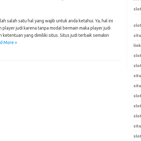
slo
h salah satu hal yang wajib untuk anda ketahui. Ya, hal ini
slo
player judi karena tanpa modal bermain maka player judi
 ketentuan yang dimiliki situs. Situs judi terbaik semakin
sit
d More »
lin
slo
slo
sit
sit
slo
slo
slo
sit
slo