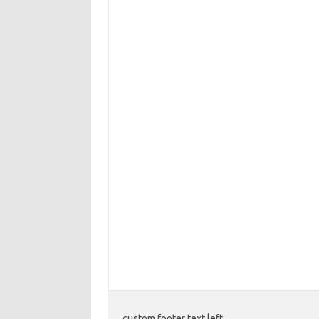
custom footer text left