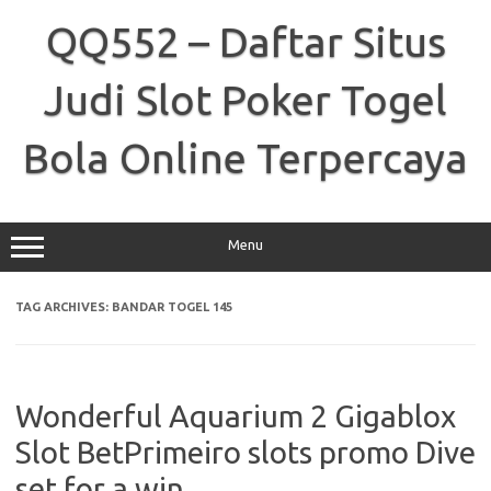
Skip
to
QQ552 – Daftar Situs
content
Judi Slot Poker Togel
Bola Online Terpercaya
Menu
TAG ARCHIVES:
BANDAR TOGEL 145
Wonderful Aquarium 2 Gigablox
Slot BetPrimeiro slots promo Dive
set for a win