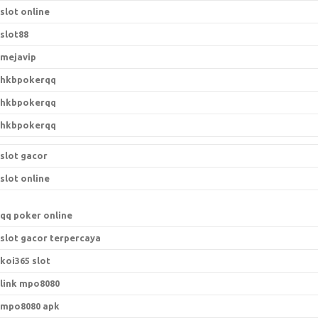
slot online
slot88
mejavip
hkbpokerqq
hkbpokerqq
hkbpokerqq
slot gacor
slot online
qq poker online
slot gacor terpercaya
koi365 slot
link mpo8080
mpo8080 apk