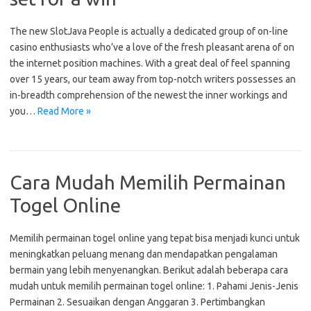
The new SlotJava People is actually a dedicated group of on-line
casino enthusiasts who’ve a love of the fresh pleasant arena of on
the internet position machines. With a great deal of feel spanning
over 15 years, our team away from top-notch writers possesses an
in-breadth comprehension of the newest the inner workings and
you…
Read More »
Cara Mudah Memilih Permainan
Togel Online
Memilih permainan togel online yang tepat bisa menjadi kunci untuk
meningkatkan peluang menang dan mendapatkan pengalaman
bermain yang lebih menyenangkan. Berikut adalah beberapa cara
mudah untuk memilih permainan togel online: 1. Pahami Jenis-Jenis
Permainan 2. Sesuaikan dengan Anggaran 3. Pertimbangkan