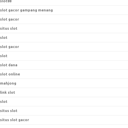
slot88
slot gacor gampang menang
slot gacor
situs slot
slot
slot gacor
slot
slot dana
slot online
mahjong
link slot
slot
situs slot
situs slot gacor