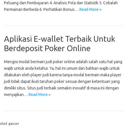
Peluang dan Pembayaran 4. Analisis Pola dan Statistik 5. Cobalah
Permainan Berbeda 6. Perhatikan Bonus…
Read More »
Aplikasi E-wallet Terbaik Untuk
Berdeposit Poker Online
Mengisi modal bermain judi poker online adalah salah satu hal yang
wajib untuk anda ketahui. Ya, hal ini umum dan bahkan wajib untuk
dilakukan oleh player judi karena tanpa modal bermain maka player
judi tidak dapat ikuti taruhan poker sesuai dengan ketentuan yang
dimiliki situs. Situs judi terbaik semakin inovatif di masa ini dengan
menyajikan…
Read More »
slot gacor