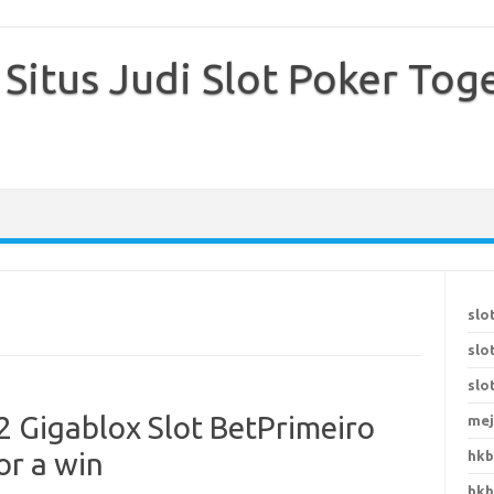
Situs Judi Slot Poker Tog
slo
slo
slo
 Gigablox Slot BetPrimeiro
mej
or a win
hk
hk