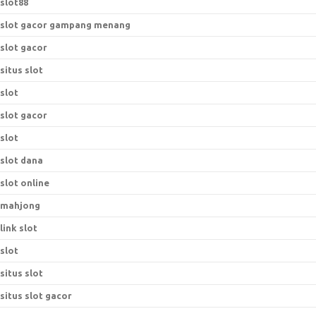
slot88
slot gacor gampang menang
slot gacor
situs slot
slot
slot gacor
slot
slot dana
slot online
mahjong
link slot
slot
situs slot
situs slot gacor