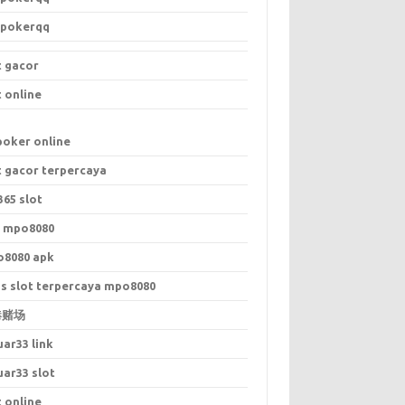
bpokerqq
t gacor
t online
poker online
t gacor terpercaya
365 slot
k mpo8080
8080 apk
us slot terpercaya mpo8080
港赌场
uar33 link
uar33 slot
t online