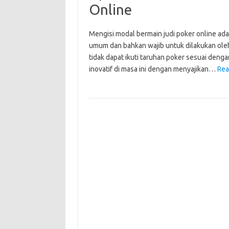
Online
Mengisi modal bermain judi poker online adala
umum dan bahkan wajib untuk dilakukan oleh 
tidak dapat ikuti taruhan poker sesuai dengan
inovatif di masa ini dengan menyajikan…
Rea