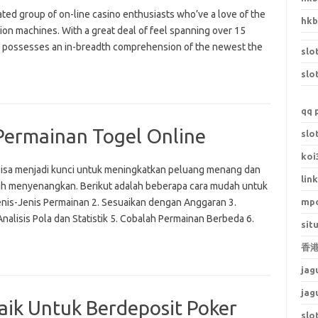
ted group of on-line casino enthusiasts who’ve a love of the
hk
tion machines. With a great deal of feel spanning over 15
s possesses an in-breadth comprehension of the newest the
slo
slo
qq 
Permainan Togel Online
slo
koi
 bisa menjadi kunci untuk meningkatkan peluang menang dan
lin
h menyenangkan. Berikut adalah beberapa cara mudah untuk
Jenis-Jenis Permainan 2. Sesuaikan dengan Anggaran 3.
mpo
alisis Pola dan Statistik 5. Cobalah Permainan Berbeda 6.
sit
香
jag
jag
baik Untuk Berdeposit Poker
slo