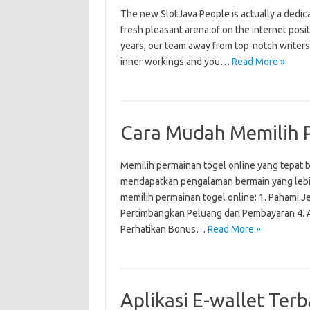
The new SlotJava People is actually a dedica
fresh pleasant arena of on the internet posi
years, our team away from top-notch writer
inner workings and you…
Read More »
Cara Mudah Memilih 
Memilih permainan togel online yang tepat
mendapatkan pengalaman bermain yang lebi
memilih permainan togel online: 1. Pahami 
Pertimbangkan Peluang dan Pembayaran 4. An
Perhatikan Bonus…
Read More »
Aplikasi E-wallet Ter