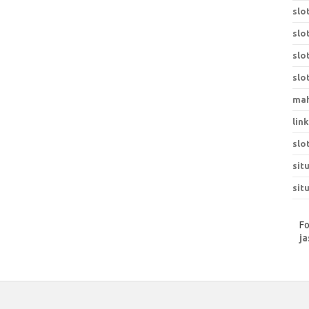
slo
slo
slo
slo
ma
link
slo
sit
sit
Fo
ja