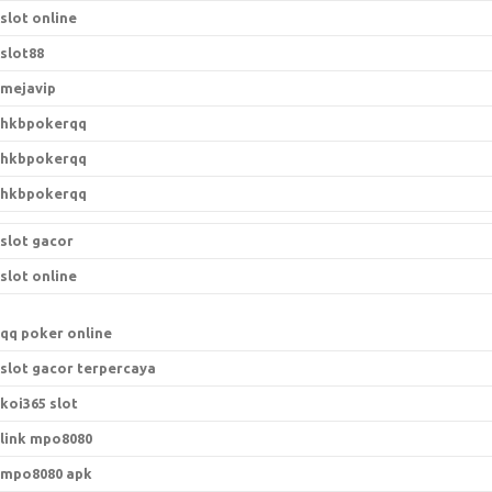
slot online
slot88
mejavip
hkbpokerqq
hkbpokerqq
hkbpokerqq
slot gacor
slot online
qq poker online
slot gacor terpercaya
koi365 slot
link mpo8080
mpo8080 apk