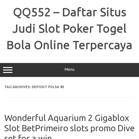
Skip
to
QQ552 – Daftar Situs
content
Judi Slot Poker Togel
Bola Online Terpercaya
Menu
TAG ARCHIVES:
DEPOSIT PULSA 83
Wonderful Aquarium 2 Gigablox
Slot BetPrimeiro slots promo Dive
set for a win