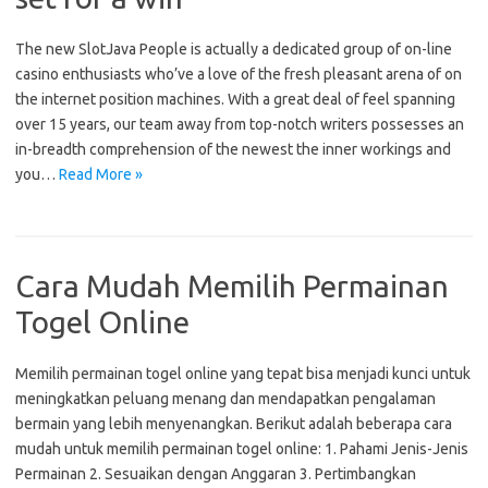
The new SlotJava People is actually a dedicated group of on-line
casino enthusiasts who’ve a love of the fresh pleasant arena of on
the internet position machines. With a great deal of feel spanning
over 15 years, our team away from top-notch writers possesses an
in-breadth comprehension of the newest the inner workings and
you…
Read More »
Cara Mudah Memilih Permainan
Togel Online
Memilih permainan togel online yang tepat bisa menjadi kunci untuk
meningkatkan peluang menang dan mendapatkan pengalaman
bermain yang lebih menyenangkan. Berikut adalah beberapa cara
mudah untuk memilih permainan togel online: 1. Pahami Jenis-Jenis
Permainan 2. Sesuaikan dengan Anggaran 3. Pertimbangkan