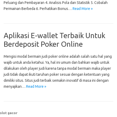
Peluang dan Pembayaran 4. Analisis Pola dan Statistik 5. Cobalah
Permainan Berbeda 6. Perhatikan Bonus…
Read More »
Aplikasi E-wallet Terbaik Untuk
Berdeposit Poker Online
Mengisi modal bermain judi poker online adalah salah satu hal yang
wajib untuk anda ketahui. Ya, hal ini umum dan bahkan wajib untuk
dilakukan oleh player judi karena tanpa modal bermain maka player
judi tidak dapat ikuti taruhan poker sesuai dengan ketentuan yang
dimiliki situs. Situs judi terbaik semakin inovatif di masa ini dengan
menyajikan…
Read More »
slot gacor