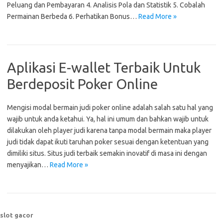
Peluang dan Pembayaran 4. Analisis Pola dan Statistik 5. Cobalah
Permainan Berbeda 6. Perhatikan Bonus…
Read More »
Aplikasi E-wallet Terbaik Untuk
Berdeposit Poker Online
Mengisi modal bermain judi poker online adalah salah satu hal yang
wajib untuk anda ketahui. Ya, hal ini umum dan bahkan wajib untuk
dilakukan oleh player judi karena tanpa modal bermain maka player
judi tidak dapat ikuti taruhan poker sesuai dengan ketentuan yang
dimiliki situs. Situs judi terbaik semakin inovatif di masa ini dengan
menyajikan…
Read More »
slot gacor