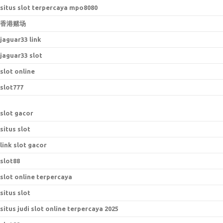
situs slot terpercaya mpo8080
香港赌场
jaguar33 link
jaguar33 slot
slot online
slot777
slot gacor
situs slot
link slot gacor
slot88
slot online terpercaya
situs slot
situs judi slot online terpercaya 2025