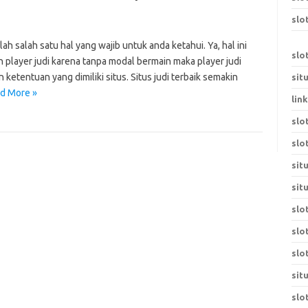
slo
h salah satu hal yang wajib untuk anda ketahui. Ya, hal ini
slo
player judi karena tanpa modal bermain maka player judi
 ketentuan yang dimiliki situs. Situs judi terbaik semakin
sit
d More »
lin
slo
slo
sit
sit
slo
slo
slo
sit
slo