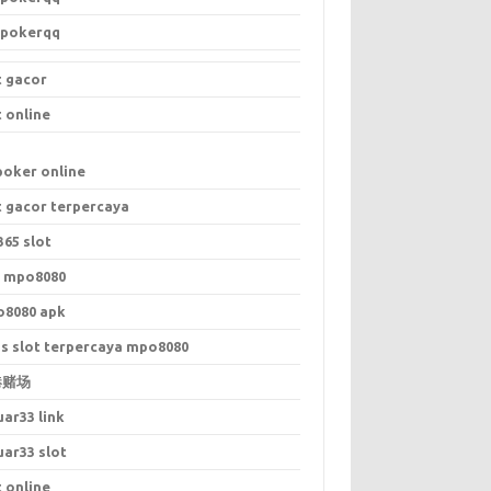
bpokerqq
t gacor
t online
poker online
t gacor terpercaya
365 slot
k mpo8080
8080 apk
us slot terpercaya mpo8080
港赌场
uar33 link
uar33 slot
t online