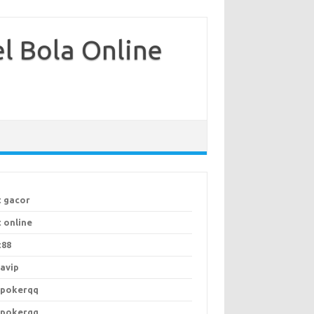
el Bola Online
t gacor
t online
t88
avip
bpokerqq
bpokerqq