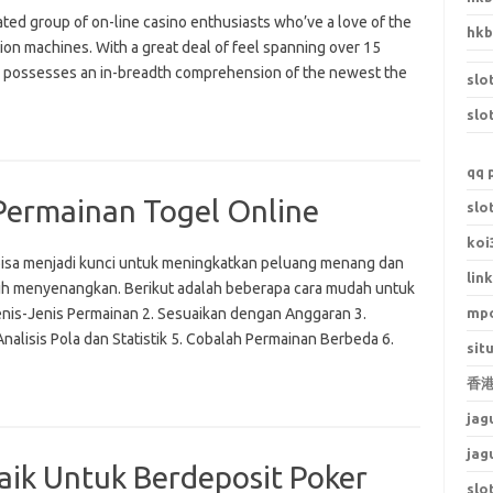
ted group of on-line casino enthusiasts who’ve a love of the
hk
tion machines. With a great deal of feel spanning over 15
s possesses an in-breadth comprehension of the newest the
slo
slo
qq 
Permainan Togel Online
slo
koi
 bisa menjadi kunci untuk meningkatkan peluang menang dan
lin
h menyenangkan. Berikut adalah beberapa cara mudah untuk
Jenis-Jenis Permainan 2. Sesuaikan dengan Anggaran 3.
mpo
alisis Pola dan Statistik 5. Cobalah Permainan Berbeda 6.
sit
香
jag
jag
baik Untuk Berdeposit Poker
slo