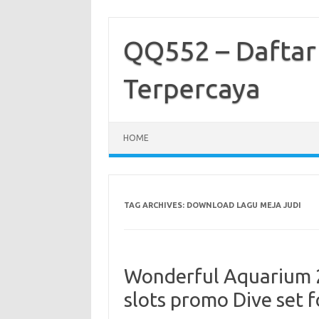
Skip
to
content
QQ552 – Daftar 
Terpercaya
HOME
TAG ARCHIVES:
DOWNLOAD LAGU MEJA JUDI
Wonderful Aquarium 2
slots promo Dive set f