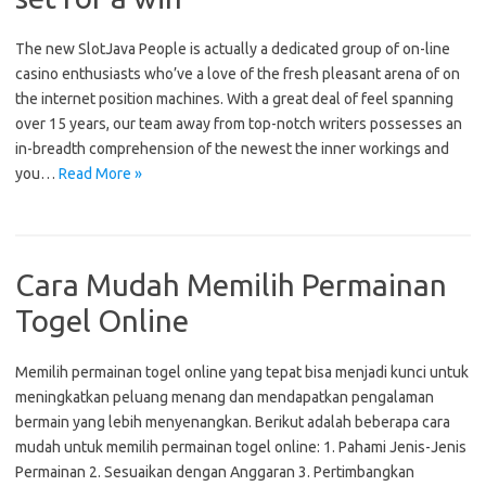
The new SlotJava People is actually a dedicated group of on-line
casino enthusiasts who’ve a love of the fresh pleasant arena of on
the internet position machines. With a great deal of feel spanning
over 15 years, our team away from top-notch writers possesses an
in-breadth comprehension of the newest the inner workings and
you…
Read More »
Cara Mudah Memilih Permainan
Togel Online
Memilih permainan togel online yang tepat bisa menjadi kunci untuk
meningkatkan peluang menang dan mendapatkan pengalaman
bermain yang lebih menyenangkan. Berikut adalah beberapa cara
mudah untuk memilih permainan togel online: 1. Pahami Jenis-Jenis
Permainan 2. Sesuaikan dengan Anggaran 3. Pertimbangkan