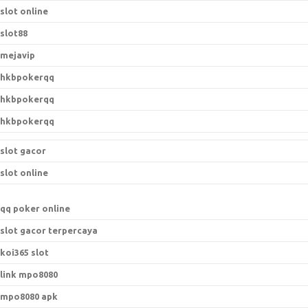
slot online
slot88
mejavip
hkbpokerqq
hkbpokerqq
hkbpokerqq
slot gacor
slot online
qq poker online
slot gacor terpercaya
koi365 slot
link mpo8080
mpo8080 apk