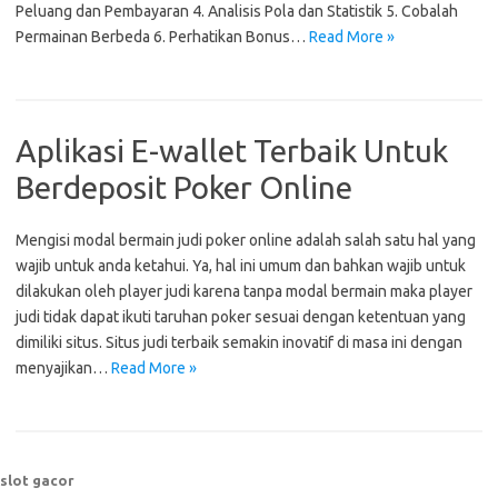
Peluang dan Pembayaran 4. Analisis Pola dan Statistik 5. Cobalah
Permainan Berbeda 6. Perhatikan Bonus…
Read More »
Aplikasi E-wallet Terbaik Untuk
Berdeposit Poker Online
Mengisi modal bermain judi poker online adalah salah satu hal yang
wajib untuk anda ketahui. Ya, hal ini umum dan bahkan wajib untuk
dilakukan oleh player judi karena tanpa modal bermain maka player
judi tidak dapat ikuti taruhan poker sesuai dengan ketentuan yang
dimiliki situs. Situs judi terbaik semakin inovatif di masa ini dengan
menyajikan…
Read More »
slot gacor