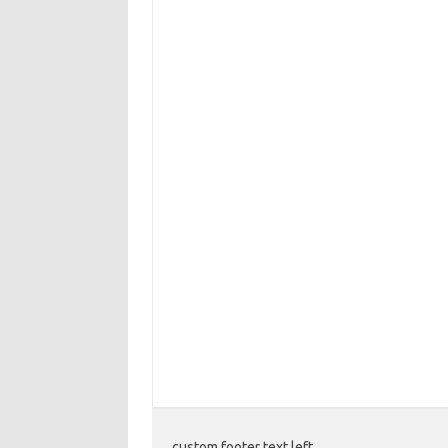
custom footer text left