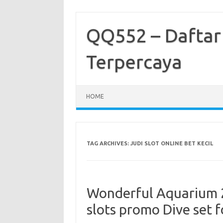
Skip
to
content
QQ552 – Daftar 
Terpercaya
HOME
TAG ARCHIVES:
JUDI SLOT ONLINE BET KECIL
Wonderful Aquarium 2
slots promo Dive set f