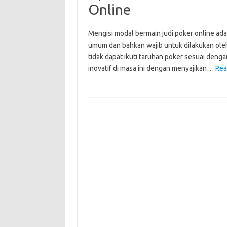
Online
Mengisi modal bermain judi poker online adala
umum dan bahkan wajib untuk dilakukan oleh 
tidak dapat ikuti taruhan poker sesuai dengan
inovatif di masa ini dengan menyajikan…
Rea