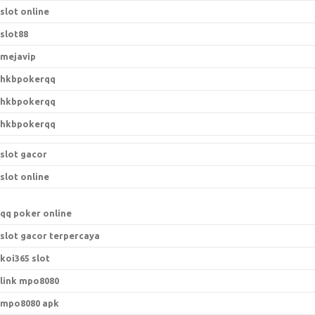
slot online
slot88
mejavip
hkbpokerqq
hkbpokerqq
hkbpokerqq
slot gacor
slot online
qq poker online
slot gacor terpercaya
koi365 slot
link mpo8080
mpo8080 apk