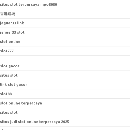
situs slot terpercaya mpo8080
香港赌场
jaguar33 link
jaguar33 slot
slot online
slot777
slot gacor
situs slot
link slot gacor
slot88
slot online terpercaya
situs slot
situs judi slot online terpercaya 2025