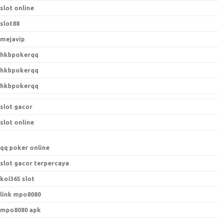
slot online
slot88
mejavip
hkbpokerqq
hkbpokerqq
hkbpokerqq
slot gacor
slot online
qq poker online
slot gacor terpercaya
koi365 slot
link mpo8080
mpo8080 apk