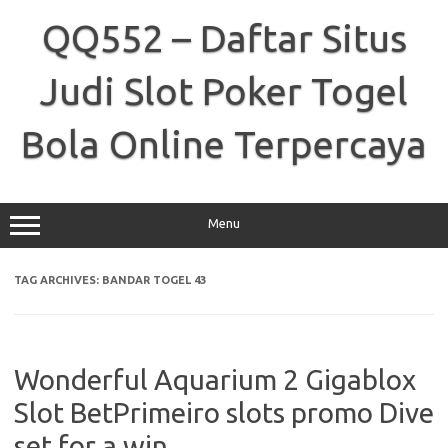
Skip
to
QQ552 – Daftar Situs
content
Judi Slot Poker Togel
Bola Online Terpercaya
Menu
TAG ARCHIVES:
BANDAR TOGEL 43
Wonderful Aquarium 2 Gigablox
Slot BetPrimeiro slots promo Dive
set for a win