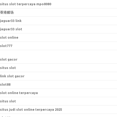
situs slot terpercaya mpo8080
香港赌场
jaguar33 link
jaguar33 slot
slot online
slot777
slot gacor
situs slot
link slot gacor
slot88
slot online terpercaya
situs slot
situs judi slot online terpercaya 2025