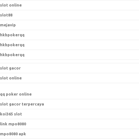
slot online
slot88
mejavip
hkbpokerqq
hkbpokerqq
hkbpokerqq
slot gacor
slot online
qq poker online
slot gacor terpercaya
koi365 slot
link mpo8080
mpo8080 apk