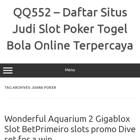
Skip
to
QQ552 – Daftar Situs
content
Judi Slot Poker Togel
Bola Online Terpercaya
Menu
TAG ARCHIVES:
JUARA POKER
Wonderful Aquarium 2 Gigablox
Slot BetPrimeiro slots promo Dive
set for a win