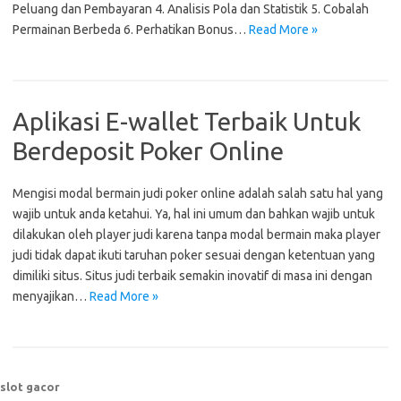
Peluang dan Pembayaran 4. Analisis Pola dan Statistik 5. Cobalah
Permainan Berbeda 6. Perhatikan Bonus…
Read More »
Aplikasi E-wallet Terbaik Untuk
Berdeposit Poker Online
Mengisi modal bermain judi poker online adalah salah satu hal yang
wajib untuk anda ketahui. Ya, hal ini umum dan bahkan wajib untuk
dilakukan oleh player judi karena tanpa modal bermain maka player
judi tidak dapat ikuti taruhan poker sesuai dengan ketentuan yang
dimiliki situs. Situs judi terbaik semakin inovatif di masa ini dengan
menyajikan…
Read More »
slot gacor