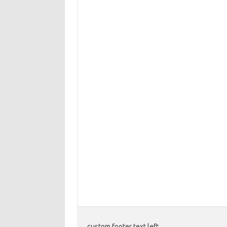
custom footer text left