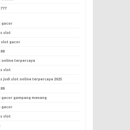
t777
t gacor
us slot
k slot gacor
t88
t online terpercaya
us slot
us judi slot online terpercaya 2025
t88
t gacor gampang menang
t gacor
us slot
t