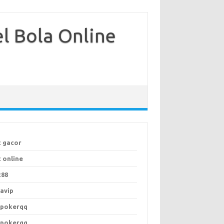
el Bola Online
t gacor
t online
t88
avip
bpokerqq
bpokerqq