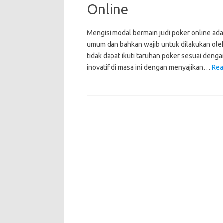
Online
Mengisi modal bermain judi poker online adala
umum dan bahkan wajib untuk dilakukan oleh 
tidak dapat ikuti taruhan poker sesuai dengan
inovatif di masa ini dengan menyajikan…
Rea