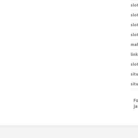
slo
slo
slo
slo
ma
link
slo
sit
sit
Fo
ja