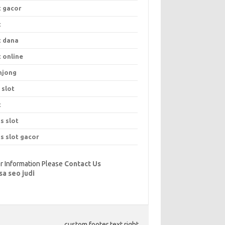
t gacor
t
t dana
t online
hjong
 slot
t
us slot
us slot gacor
r Information Please
Contact Us
sa seo judi
custom footer text right