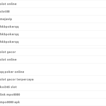
slot online
slot88
mejavip
hkbpokerqq
hkbpokerqq
hkbpokerqq
slot gacor
slot online
qq poker online
slot gacor terpercaya
koi365 slot
link mpo8080
mpo8080 apk