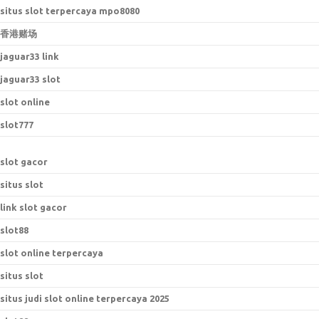
situs slot terpercaya mpo8080
香港赌场
jaguar33 link
jaguar33 slot
slot online
slot777
slot gacor
situs slot
link slot gacor
slot88
slot online terpercaya
situs slot
situs judi slot online terpercaya 2025