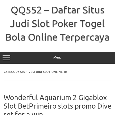
Skip
to
QQ552 – Daftar Situs
content
Judi Slot Poker Togel
Bola Online Terpercaya
Menu
CATEGORY ARCHIVES:
JUDI SLOT ONLINE 10
Wonderful Aquarium 2 Gigablox
Slot BetPrimeiro slots promo Dive
set for a win