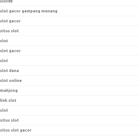
slot88
slot gacor gampang menang
slot gacor
situs slot
slot
slot gacor
slot
slot dana
slot online
mahjong
link slot
slot
situs slot
situs slot gacor