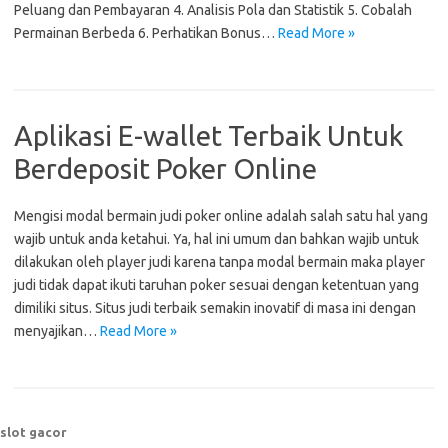
Peluang dan Pembayaran 4. Analisis Pola dan Statistik 5. Cobalah
Permainan Berbeda 6. Perhatikan Bonus…
Read More »
Aplikasi E-wallet Terbaik Untuk
Berdeposit Poker Online
Mengisi modal bermain judi poker online adalah salah satu hal yang
wajib untuk anda ketahui. Ya, hal ini umum dan bahkan wajib untuk
dilakukan oleh player judi karena tanpa modal bermain maka player
judi tidak dapat ikuti taruhan poker sesuai dengan ketentuan yang
dimiliki situs. Situs judi terbaik semakin inovatif di masa ini dengan
menyajikan…
Read More »
slot gacor