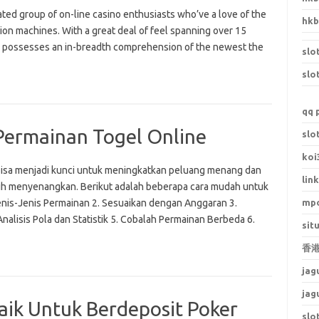
ted group of on-line casino enthusiasts who’ve a love of the
hk
tion machines. With a great deal of feel spanning over 15
s possesses an in-breadth comprehension of the newest the
slo
slo
qq 
Permainan Togel Online
slo
koi
 bisa menjadi kunci untuk meningkatkan peluang menang dan
lin
h menyenangkan. Berikut adalah beberapa cara mudah untuk
Jenis-Jenis Permainan 2. Sesuaikan dengan Anggaran 3.
mpo
alisis Pola dan Statistik 5. Cobalah Permainan Berbeda 6.
sit
香
jag
jag
baik Untuk Berdeposit Poker
slo