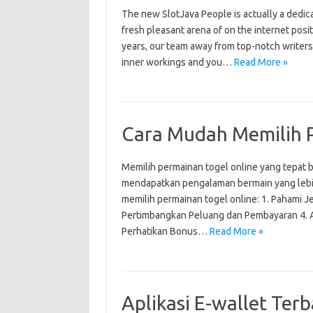
The new SlotJava People is actually a dedica
fresh pleasant arena of on the internet posi
years, our team away from top-notch writer
inner workings and you…
Read More »
Cara Mudah Memilih 
Memilih permainan togel online yang tepat
mendapatkan pengalaman bermain yang lebi
memilih permainan togel online: 1. Pahami 
Pertimbangkan Peluang dan Pembayaran 4. An
Perhatikan Bonus…
Read More »
Aplikasi E-wallet Ter