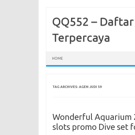
Skip
to
content
QQ552 – Daftar 
Terpercaya
HOME
TAG ARCHIVES:
AGEN JUDI 59
Wonderful Aquarium 2
slots promo Dive set f