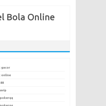
el Bola Online
t gacor
t online
t88
avip
bpokerqq
bpokerqq