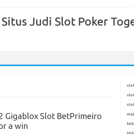
Situs Judi Slot Poker Tog
slo
slo
slo
 Gigablox Slot BetPrimeiro
mej
or a win
hk
hk