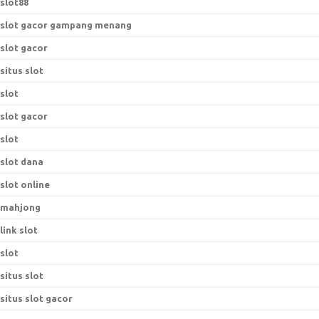
slot88
slot gacor gampang menang
slot gacor
situs slot
slot
slot gacor
slot
slot dana
slot online
mahjong
link slot
slot
situs slot
situs slot gacor