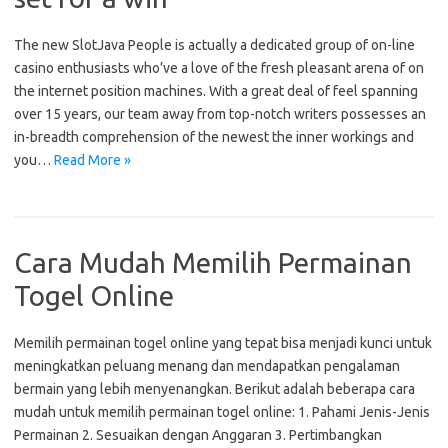
The new SlotJava People is actually a dedicated group of on-line
casino enthusiasts who’ve a love of the fresh pleasant arena of on
the internet position machines. With a great deal of feel spanning
over 15 years, our team away from top-notch writers possesses an
in-breadth comprehension of the newest the inner workings and
you…
Read More »
Cara Mudah Memilih Permainan
Togel Online
Memilih permainan togel online yang tepat bisa menjadi kunci untuk
meningkatkan peluang menang dan mendapatkan pengalaman
bermain yang lebih menyenangkan. Berikut adalah beberapa cara
mudah untuk memilih permainan togel online: 1. Pahami Jenis-Jenis
Permainan 2. Sesuaikan dengan Anggaran 3. Pertimbangkan