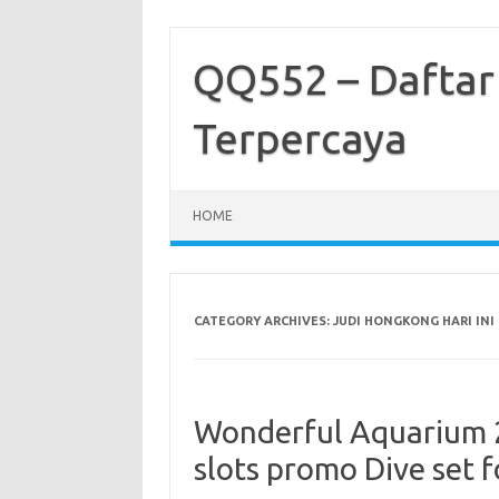
Skip
to
content
QQ552 – Daftar 
Terpercaya
HOME
CATEGORY ARCHIVES:
JUDI HONGKONG HARI INI
Wonderful Aquarium 2
slots promo Dive set f