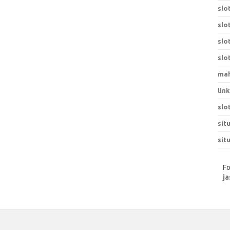
slo
slo
slo
slo
ma
link
slo
sit
sit
Fo
ja