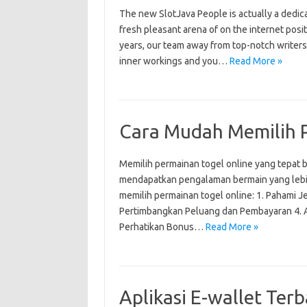
The new SlotJava People is actually a dedica
fresh pleasant arena of on the internet posi
years, our team away from top-notch writer
inner workings and you…
Read More »
Cara Mudah Memilih 
Memilih permainan togel online yang tepat
mendapatkan pengalaman bermain yang lebi
memilih permainan togel online: 1. Pahami 
Pertimbangkan Peluang dan Pembayaran 4. An
Perhatikan Bonus…
Read More »
Aplikasi E-wallet Ter