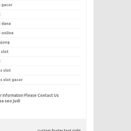
t gacor
t
t dana
t online
hjong
 slot
t
us slot
us slot gacor
r Information Please
Contact Us
sa seo judi
custom footer text right