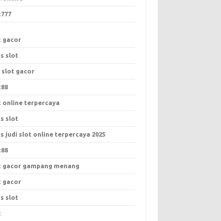
t777
t gacor
us slot
k slot gacor
t88
t online terpercaya
us slot
us judi slot online terpercaya 2025
t88
t gacor gampang menang
t gacor
us slot
t