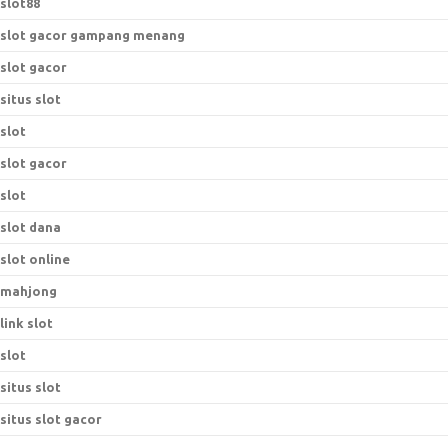
slot88
slot gacor gampang menang
slot gacor
situs slot
slot
slot gacor
slot
slot dana
slot online
mahjong
link slot
slot
situs slot
situs slot gacor