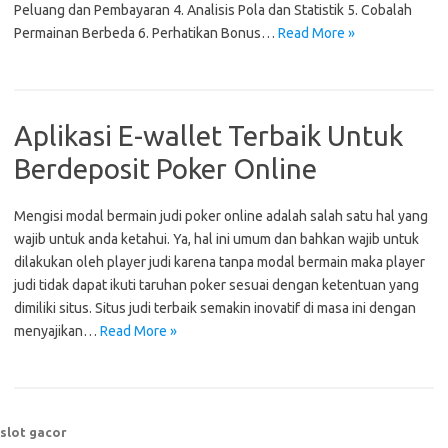
Peluang dan Pembayaran 4. Analisis Pola dan Statistik 5. Cobalah
Permainan Berbeda 6. Perhatikan Bonus…
Read More »
Aplikasi E-wallet Terbaik Untuk
Berdeposit Poker Online
Mengisi modal bermain judi poker online adalah salah satu hal yang
wajib untuk anda ketahui. Ya, hal ini umum dan bahkan wajib untuk
dilakukan oleh player judi karena tanpa modal bermain maka player
judi tidak dapat ikuti taruhan poker sesuai dengan ketentuan yang
dimiliki situs. Situs judi terbaik semakin inovatif di masa ini dengan
menyajikan…
Read More »
slot gacor