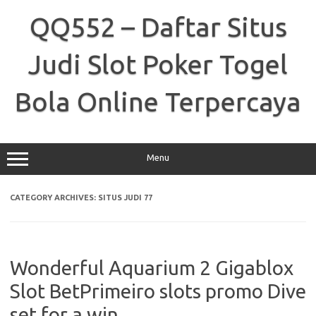
Skip
to
QQ552 – Daftar Situs
content
Judi Slot Poker Togel
Bola Online Terpercaya
Menu
CATEGORY ARCHIVES:
SITUS JUDI 77
Wonderful Aquarium 2 Gigablox
Slot BetPrimeiro slots promo Dive
set for a win