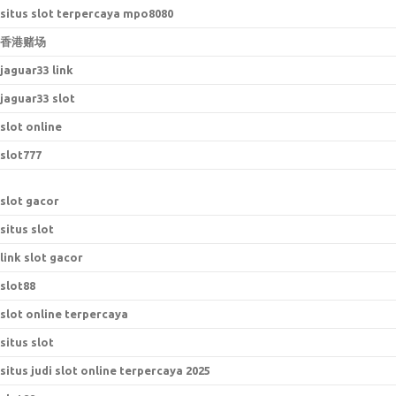
situs slot terpercaya mpo8080
香港赌场
jaguar33 link
jaguar33 slot
slot online
slot777
slot gacor
situs slot
link slot gacor
slot88
slot online terpercaya
situs slot
situs judi slot online terpercaya 2025