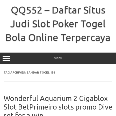
Skip
to
QQ552 – Daftar Situs
content
Judi Slot Poker Togel
Bola Online Terpercaya
Menu
TAG ARCHIVES:
BANDAR TOGEL 156
Wonderful Aquarium 2 Gigablox
Slot BetPrimeiro slots promo Dive
set for a win