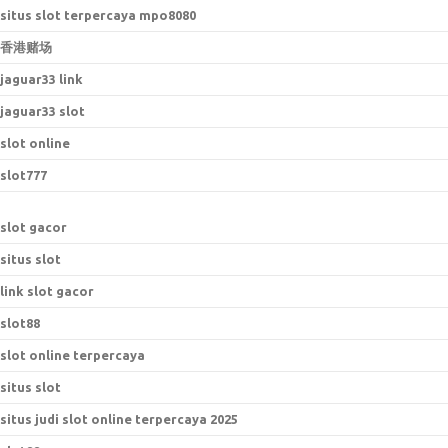
situs slot terpercaya mpo8080
香港赌场
jaguar33 link
jaguar33 slot
slot online
slot777
slot gacor
situs slot
link slot gacor
slot88
slot online terpercaya
situs slot
situs judi slot online terpercaya 2025