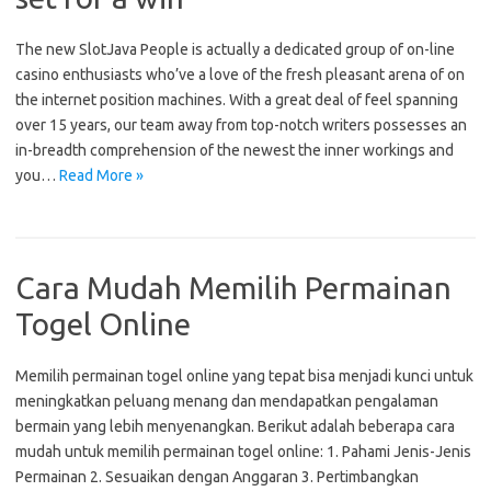
The new SlotJava People is actually a dedicated group of on-line
casino enthusiasts who’ve a love of the fresh pleasant arena of on
the internet position machines. With a great deal of feel spanning
over 15 years, our team away from top-notch writers possesses an
in-breadth comprehension of the newest the inner workings and
you…
Read More »
Cara Mudah Memilih Permainan
Togel Online
Memilih permainan togel online yang tepat bisa menjadi kunci untuk
meningkatkan peluang menang dan mendapatkan pengalaman
bermain yang lebih menyenangkan. Berikut adalah beberapa cara
mudah untuk memilih permainan togel online: 1. Pahami Jenis-Jenis
Permainan 2. Sesuaikan dengan Anggaran 3. Pertimbangkan