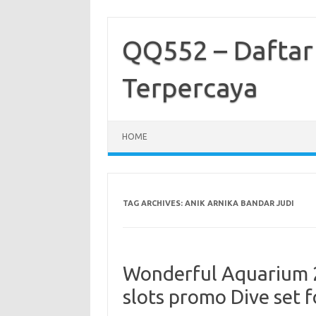
Skip
to
content
QQ552 – Daftar 
Terpercaya
HOME
TAG ARCHIVES:
ANIK ARNIKA BANDAR JUDI
Wonderful Aquarium 2
slots promo Dive set f