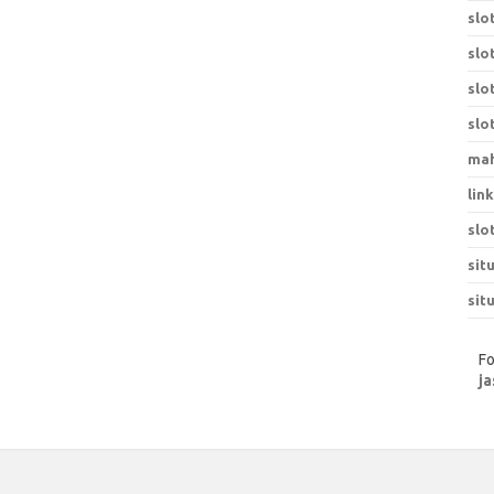
slo
slo
slo
slo
ma
link
slo
sit
sit
Fo
ja