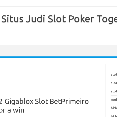
Situs Judi Slot Poker Tog
slo
slo
slo
 Gigablox Slot BetPrimeiro
mej
or a win
hk
hk