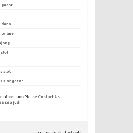
t gacor
t
t dana
t online
hjong
 slot
t
us slot
us slot gacor
r Information Please
Contact Us
sa seo judi
custom footer text right