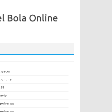
el Bola Online
t gacor
t online
t88
avip
bpokerqq
bpokerqq