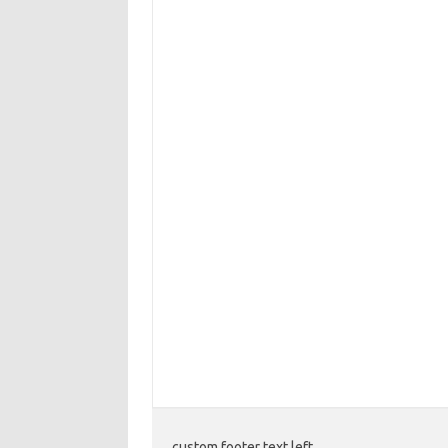
custom footer text left