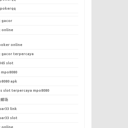
bpokerqq
t gacor
t online
poker online
t gacor terpercaya
365 slot
k mpo8080
8080 apk
us slot terpercaya mpo8080
港赌场
uar33 link
uar33 slot
t online