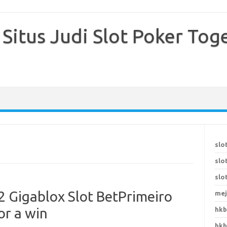
Situs Judi Slot Poker Tog
slo
slo
slo
 Gigablox Slot BetPrimeiro
mej
or a win
hk
hk