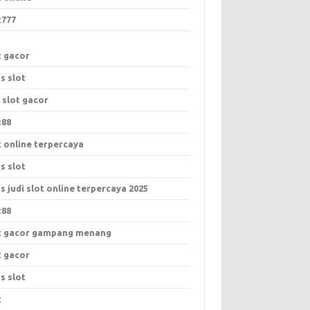
t777
t gacor
us slot
k slot gacor
t88
t online terpercaya
us slot
us judi slot online terpercaya 2025
t88
t gacor gampang menang
t gacor
us slot
t