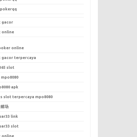
bpokerqq
t gacor
t online
poker online
t gacor terpercaya
365 slot
k mpo8080
8080 apk
us slot terpercaya mpo8080
港赌场
uar33 link
uar33 slot
t online