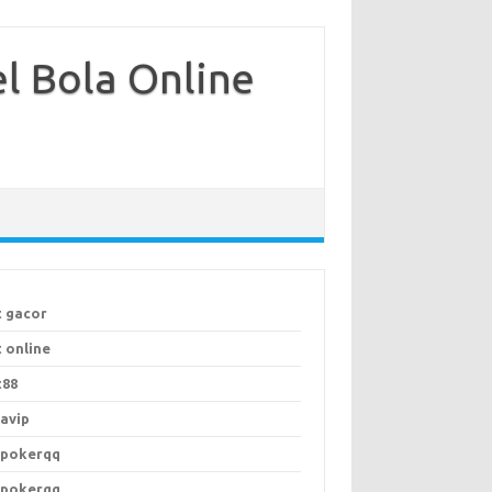
el Bola Online
t gacor
t online
t88
avip
bpokerqq
bpokerqq