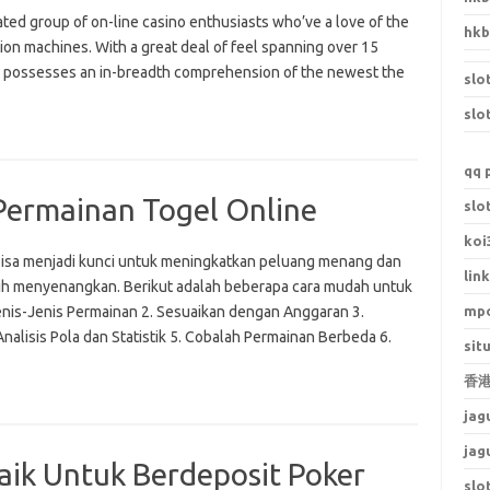
ted group of on-line casino enthusiasts who’ve a love of the
hk
tion machines. With a great deal of feel spanning over 15
s possesses an in-breadth comprehension of the newest the
slo
slo
qq 
Permainan Togel Online
slo
koi
 bisa menjadi kunci untuk meningkatkan peluang menang dan
lin
h menyenangkan. Berikut adalah beberapa cara mudah untuk
Jenis-Jenis Permainan 2. Sesuaikan dengan Anggaran 3.
mpo
alisis Pola dan Statistik 5. Cobalah Permainan Berbeda 6.
sit
香
jag
jag
baik Untuk Berdeposit Poker
slo