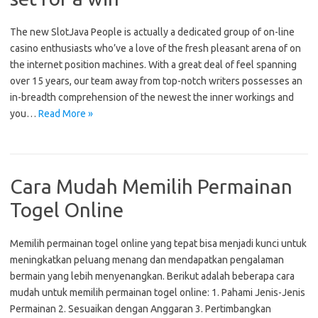
The new SlotJava People is actually a dedicated group of on-line
casino enthusiasts who’ve a love of the fresh pleasant arena of on
the internet position machines. With a great deal of feel spanning
over 15 years, our team away from top-notch writers possesses an
in-breadth comprehension of the newest the inner workings and
you…
Read More »
Cara Mudah Memilih Permainan
Togel Online
Memilih permainan togel online yang tepat bisa menjadi kunci untuk
meningkatkan peluang menang dan mendapatkan pengalaman
bermain yang lebih menyenangkan. Berikut adalah beberapa cara
mudah untuk memilih permainan togel online: 1. Pahami Jenis-Jenis
Permainan 2. Sesuaikan dengan Anggaran 3. Pertimbangkan