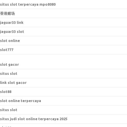
situs slot terpercaya mpo8080
香港赌场
jaguar33 link
jaguar33 slot
slot online
slot777
slot gacor
situs slot
link slot gacor
slot88
slot online terpercaya
situs slot
situs judi slot online terpercaya 2025