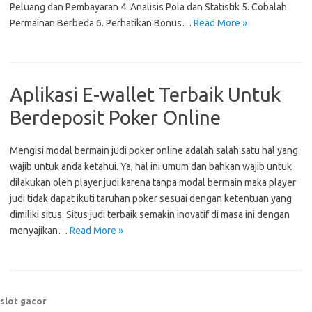
Peluang dan Pembayaran 4. Analisis Pola dan Statistik 5. Cobalah
Permainan Berbeda 6. Perhatikan Bonus…
Read More »
Aplikasi E-wallet Terbaik Untuk
Berdeposit Poker Online
Mengisi modal bermain judi poker online adalah salah satu hal yang
wajib untuk anda ketahui. Ya, hal ini umum dan bahkan wajib untuk
dilakukan oleh player judi karena tanpa modal bermain maka player
judi tidak dapat ikuti taruhan poker sesuai dengan ketentuan yang
dimiliki situs. Situs judi terbaik semakin inovatif di masa ini dengan
menyajikan…
Read More »
slot gacor