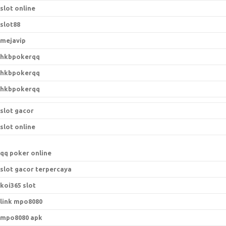
slot online
slot88
mejavip
hkbpokerqq
hkbpokerqq
hkbpokerqq
slot gacor
slot online
qq poker online
slot gacor terpercaya
koi365 slot
link mpo8080
mpo8080 apk