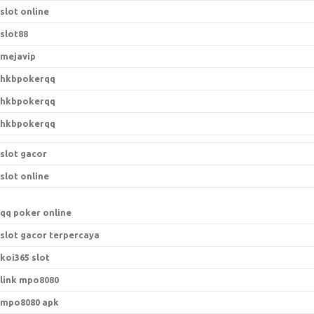
slot online
slot88
mejavip
hkbpokerqq
hkbpokerqq
hkbpokerqq
slot gacor
slot online
qq poker online
slot gacor terpercaya
koi365 slot
link mpo8080
mpo8080 apk