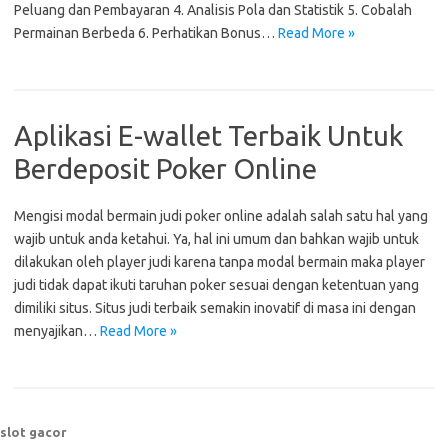
Peluang dan Pembayaran 4. Analisis Pola dan Statistik 5. Cobalah
Permainan Berbeda 6. Perhatikan Bonus…
Read More »
Aplikasi E-wallet Terbaik Untuk
Berdeposit Poker Online
Mengisi modal bermain judi poker online adalah salah satu hal yang
wajib untuk anda ketahui. Ya, hal ini umum dan bahkan wajib untuk
dilakukan oleh player judi karena tanpa modal bermain maka player
judi tidak dapat ikuti taruhan poker sesuai dengan ketentuan yang
dimiliki situs. Situs judi terbaik semakin inovatif di masa ini dengan
menyajikan…
Read More »
slot gacor