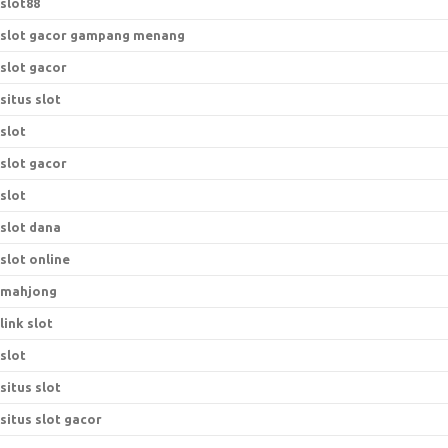
slot88
slot gacor gampang menang
slot gacor
situs slot
slot
slot gacor
slot
slot dana
slot online
mahjong
link slot
slot
situs slot
situs slot gacor