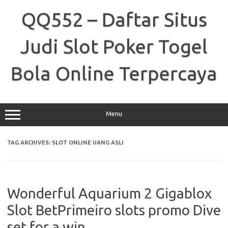
Skip
to
QQ552 – Daftar Situs
content
Judi Slot Poker Togel
Bola Online Terpercaya
Menu
TAG ARCHIVES:
SLOT ONLINE UANG ASLI
Wonderful Aquarium 2 Gigablox
Slot BetPrimeiro slots promo Dive
set for a win