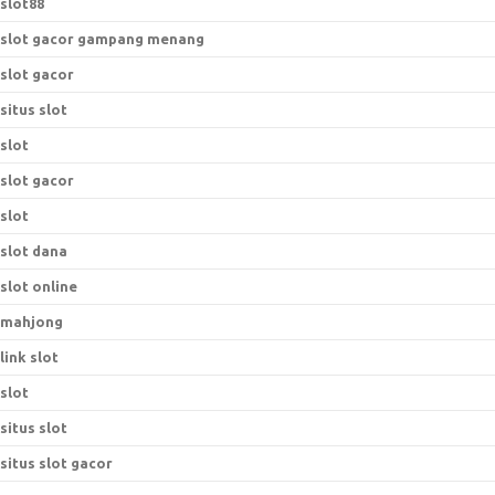
slot88
slot gacor gampang menang
slot gacor
situs slot
slot
slot gacor
slot
slot dana
slot online
mahjong
link slot
slot
situs slot
situs slot gacor