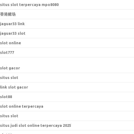
situs slot terpercaya mpo8080
香港赌场
jaguar33 link
jaguar33 slot
slot online
slot777
slot gacor
situs slot
link slot gacor
slot88
slot online terpercaya
situs slot
situs judi slot online terpercaya 2025