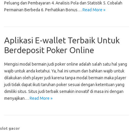
Peluang dan Pembayaran 4. Analisis Pola dan Statistik 5. Cobalah
Permainan Berbeda 6. Perhatikan Bonus…
Read More »
Aplikasi E-wallet Terbaik Untuk
Berdeposit Poker Online
Mengisi modal bermain judi poker online adalah salah satu hal yang
wajib untuk anda ketahui. Ya, hal ini umum dan bahkan wajib untuk
dilakukan oleh player judi karena tanpa modal bermain maka player
judi tidak dapat ikuti taruhan poker sesuai dengan ketentuan yang
dimiliki situs. Situs judi terbaik semakin inovatif di masa ini dengan
menyajikan…
Read More »
slot gacor