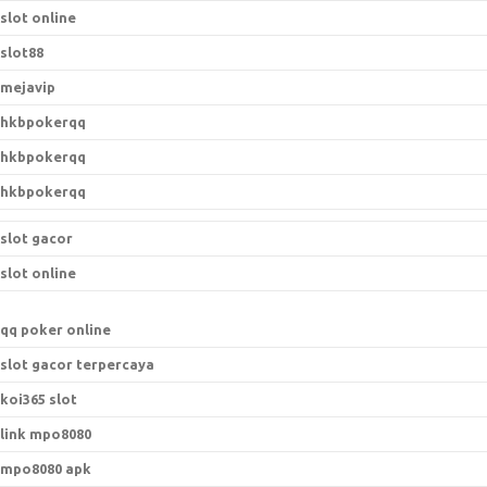
slot online
slot88
mejavip
hkbpokerqq
hkbpokerqq
hkbpokerqq
slot gacor
slot online
qq poker online
slot gacor terpercaya
koi365 slot
link mpo8080
mpo8080 apk