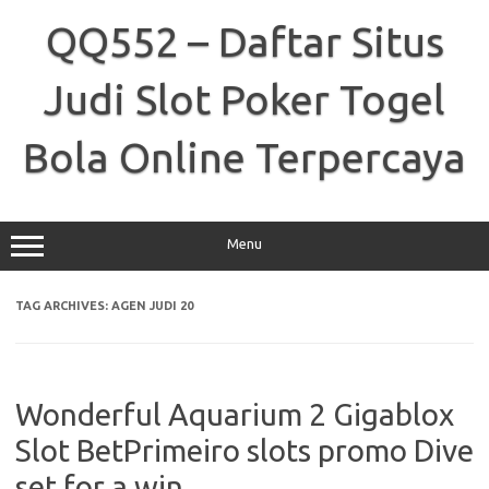
Skip
to
QQ552 – Daftar Situs
content
Judi Slot Poker Togel
Bola Online Terpercaya
Menu
TAG ARCHIVES:
AGEN JUDI 20
Wonderful Aquarium 2 Gigablox
Slot BetPrimeiro slots promo Dive
set for a win