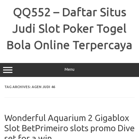
Skip
to
QQ552 – Daftar Situs
content
Judi Slot Poker Togel
Bola Online Terpercaya
Menu
TAG ARCHIVES:
AGEN JUDI 46
Wonderful Aquarium 2 Gigablox
Slot BetPrimeiro slots promo Dive
set for a win