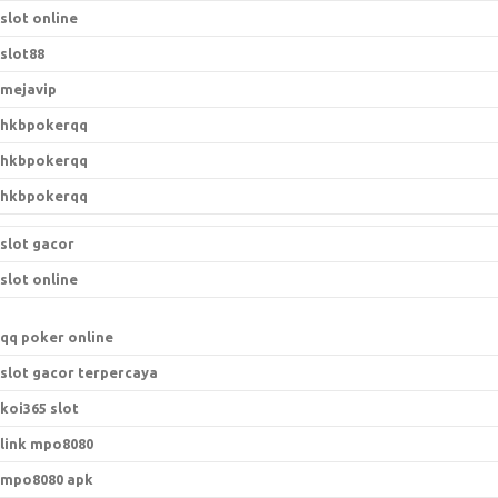
slot online
slot88
mejavip
hkbpokerqq
hkbpokerqq
hkbpokerqq
slot gacor
slot online
qq poker online
slot gacor terpercaya
koi365 slot
link mpo8080
mpo8080 apk