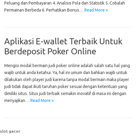
Peluang dan Pembayaran 4. Analisis Pola dan Statistik 5. Cobalah
Permainan Berbeda 6. Perhatikan Bonus…
Read More »
Aplikasi E-wallet Terbaik Untuk
Berdeposit Poker Online
Mengisi modal bermain judi poker online adalah salah satu hal yang
wajib untuk anda ketahui. Ya, hal ini umum dan bahkan wajib untuk
dilakukan oleh player judi karena tanpa modal bermain maka player
judi tidak dapat ikuti taruhan poker sesuai dengan ketentuan yang
dimiliki situs. Situs judi terbaik semakin inovatif di masa ini dengan
menyajikan…
Read More »
slot gacor