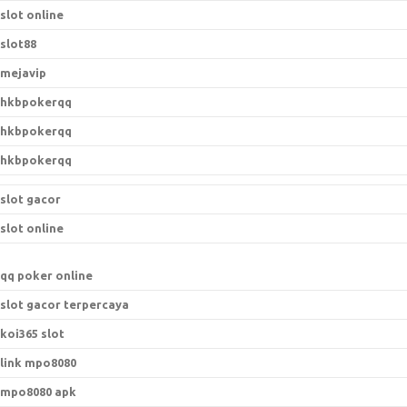
slot online
slot88
mejavip
hkbpokerqq
hkbpokerqq
hkbpokerqq
slot gacor
slot online
qq poker online
slot gacor terpercaya
koi365 slot
link mpo8080
mpo8080 apk