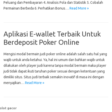
Peluang dan Pembayaran 4. Analisis Pola dan Statistik 5. Cobalah
Permainan Berbeda 6. Perhatikan Bonus…
Read More »
Aplikasi E-wallet Terbaik Untuk
Berdeposit Poker Online
Mengisi modal bermain judi poker online adalah salah satu hal yang
wajib untuk anda ketahui. Ya, hal ini umum dan bahkan wajib untuk
dilakukan oleh player judi karena tanpa modal bermain maka player
judi tidak dapat ikuti taruhan poker sesuai dengan ketentuan yang
dimiliki situs. Situs judi terbaik semakin inovatif di masa ini dengan
menyajikan…
Read More »
slot gacor