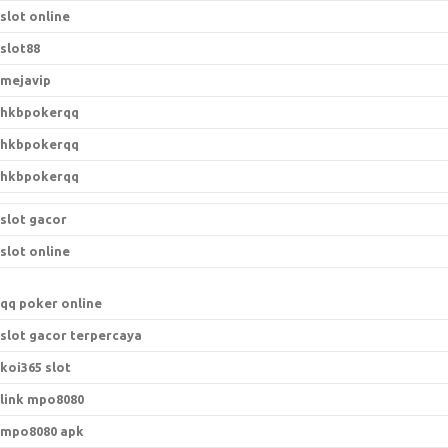
slot online
slot88
mejavip
hkbpokerqq
hkbpokerqq
hkbpokerqq
slot gacor
slot online
qq poker online
slot gacor terpercaya
koi365 slot
link mpo8080
mpo8080 apk