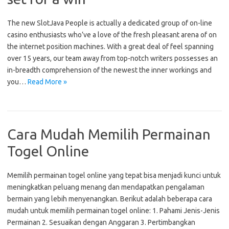
The new SlotJava People is actually a dedicated group of on-line
casino enthusiasts who’ve a love of the fresh pleasant arena of on
the internet position machines. With a great deal of feel spanning
over 15 years, our team away from top-notch writers possesses an
in-breadth comprehension of the newest the inner workings and
you…
Read More »
Cara Mudah Memilih Permainan
Togel Online
Memilih permainan togel online yang tepat bisa menjadi kunci untuk
meningkatkan peluang menang dan mendapatkan pengalaman
bermain yang lebih menyenangkan. Berikut adalah beberapa cara
mudah untuk memilih permainan togel online: 1. Pahami Jenis-Jenis
Permainan 2. Sesuaikan dengan Anggaran 3. Pertimbangkan