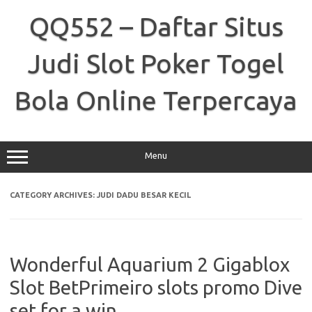
Skip
to
QQ552 – Daftar Situs
content
Judi Slot Poker Togel
Bola Online Terpercaya
Menu
CATEGORY ARCHIVES:
JUDI DADU BESAR KECIL
Wonderful Aquarium 2 Gigablox
Slot BetPrimeiro slots promo Dive
set for a win