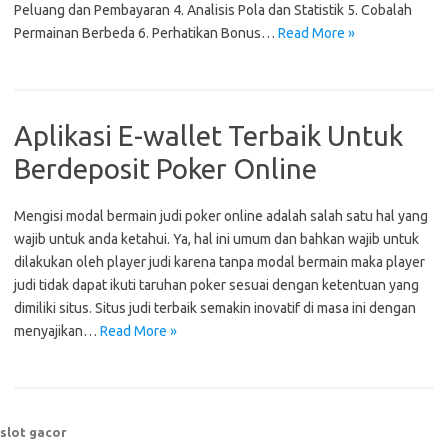
Peluang dan Pembayaran 4. Analisis Pola dan Statistik 5. Cobalah
Permainan Berbeda 6. Perhatikan Bonus…
Read More »
Aplikasi E-wallet Terbaik Untuk
Berdeposit Poker Online
Mengisi modal bermain judi poker online adalah salah satu hal yang
wajib untuk anda ketahui. Ya, hal ini umum dan bahkan wajib untuk
dilakukan oleh player judi karena tanpa modal bermain maka player
judi tidak dapat ikuti taruhan poker sesuai dengan ketentuan yang
dimiliki situs. Situs judi terbaik semakin inovatif di masa ini dengan
menyajikan…
Read More »
slot gacor