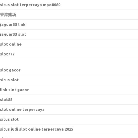
situs slot terpercaya mpo8080
香港赌场
jaguar33 link
jaguar33 slot
slot online
slot777
slot gacor
situs slot
link slot gacor
slot88
slot online terpercaya
situs slot
situs judi slot online terpercaya 2025