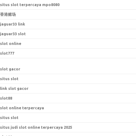
situs slot terpercaya mpo8080
香港赌场
jaguar33 link
jaguar33 slot
slot online
slot777
slot gacor
situs slot
link slot gacor
slot88
slot online terpercaya
situs slot
situs judi slot online terpercaya 2025