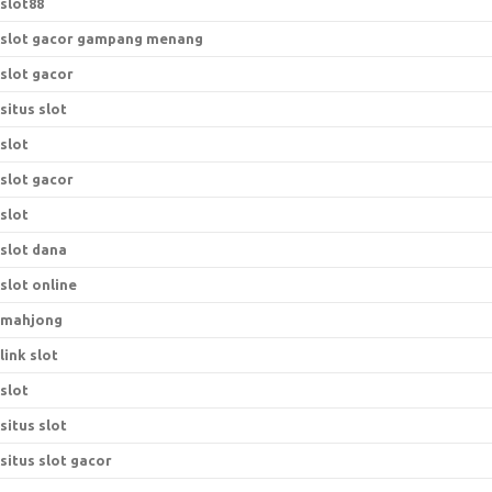
slot88
slot gacor gampang menang
slot gacor
situs slot
slot
slot gacor
slot
slot dana
slot online
mahjong
link slot
slot
situs slot
situs slot gacor