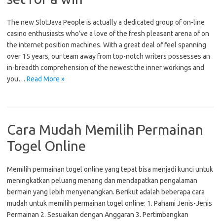
The new SlotJava People is actually a dedicated group of on-line
casino enthusiasts who’ve a love of the fresh pleasant arena of on
the internet position machines. With a great deal of feel spanning
over 15 years, our team away from top-notch writers possesses an
in-breadth comprehension of the newest the inner workings and
you…
Read More »
Cara Mudah Memilih Permainan
Togel Online
Memilih permainan togel online yang tepat bisa menjadi kunci untuk
meningkatkan peluang menang dan mendapatkan pengalaman
bermain yang lebih menyenangkan. Berikut adalah beberapa cara
mudah untuk memilih permainan togel online: 1. Pahami Jenis-Jenis
Permainan 2. Sesuaikan dengan Anggaran 3. Pertimbangkan