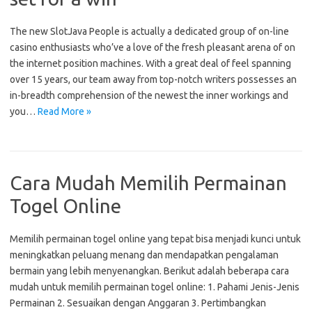
The new SlotJava People is actually a dedicated group of on-line
casino enthusiasts who’ve a love of the fresh pleasant arena of on
the internet position machines. With a great deal of feel spanning
over 15 years, our team away from top-notch writers possesses an
in-breadth comprehension of the newest the inner workings and
you…
Read More »
Cara Mudah Memilih Permainan
Togel Online
Memilih permainan togel online yang tepat bisa menjadi kunci untuk
meningkatkan peluang menang dan mendapatkan pengalaman
bermain yang lebih menyenangkan. Berikut adalah beberapa cara
mudah untuk memilih permainan togel online: 1. Pahami Jenis-Jenis
Permainan 2. Sesuaikan dengan Anggaran 3. Pertimbangkan