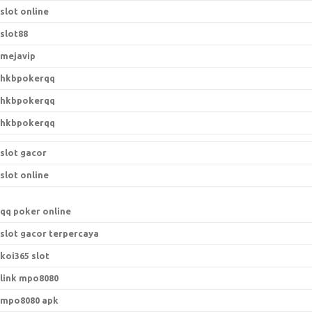
slot online
slot88
mejavip
hkbpokerqq
hkbpokerqq
hkbpokerqq
slot gacor
slot online
qq poker online
slot gacor terpercaya
koi365 slot
link mpo8080
mpo8080 apk