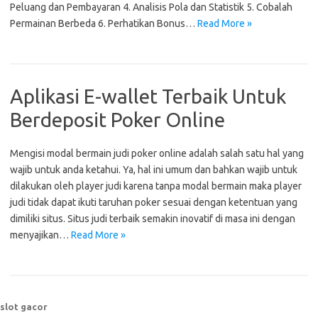
Peluang dan Pembayaran 4. Analisis Pola dan Statistik 5. Cobalah
Permainan Berbeda 6. Perhatikan Bonus…
Read More »
Aplikasi E-wallet Terbaik Untuk
Berdeposit Poker Online
Mengisi modal bermain judi poker online adalah salah satu hal yang
wajib untuk anda ketahui. Ya, hal ini umum dan bahkan wajib untuk
dilakukan oleh player judi karena tanpa modal bermain maka player
judi tidak dapat ikuti taruhan poker sesuai dengan ketentuan yang
dimiliki situs. Situs judi terbaik semakin inovatif di masa ini dengan
menyajikan…
Read More »
slot gacor