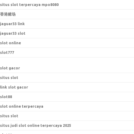
situs slot terpercaya mpo8080
香港赌场
jaguar33 link
jaguar33 slot
slot online
slot777
slot gacor
situs slot
link slot gacor
slot88
slot online terpercaya
situs slot
situs judi slot online terpercaya 2025