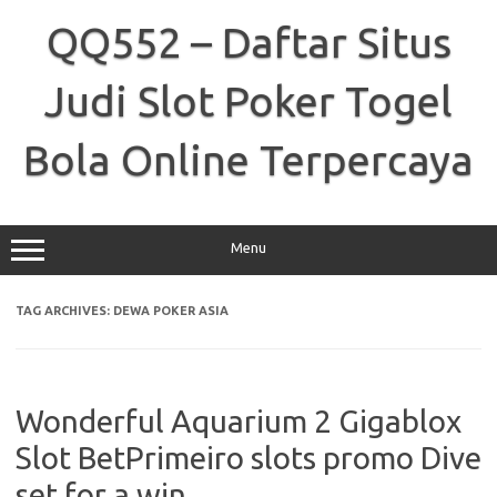
Skip
to
QQ552 – Daftar Situs
content
Judi Slot Poker Togel
Bola Online Terpercaya
Menu
TAG ARCHIVES:
DEWA POKER ASIA
Wonderful Aquarium 2 Gigablox
Slot BetPrimeiro slots promo Dive
set for a win