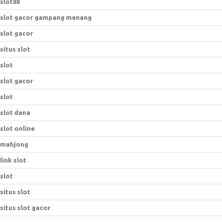
slot88
slot gacor gampang menang
slot gacor
situs slot
slot
slot gacor
slot
slot dana
slot online
mahjong
link slot
slot
situs slot
situs slot gacor