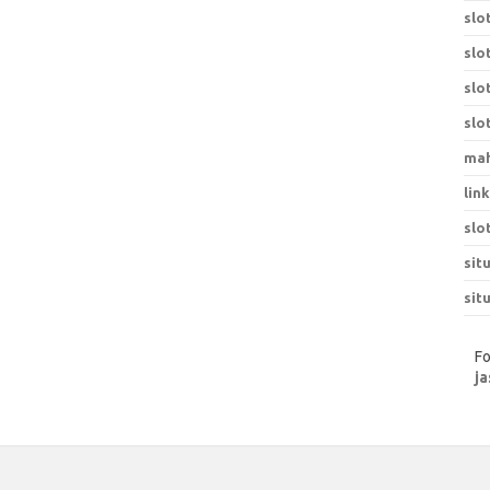
slo
slo
slo
slo
ma
link
slo
sit
sit
Fo
ja