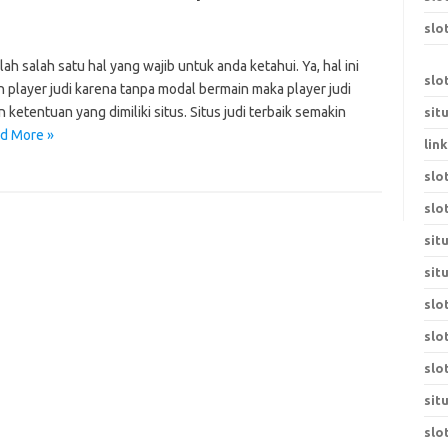
slo
h salah satu hal yang wajib untuk anda ketahui. Ya, hal ini
slo
player judi karena tanpa modal bermain maka player judi
 ketentuan yang dimiliki situs. Situs judi terbaik semakin
sit
d More »
lin
slo
slo
sit
sit
slo
slo
slo
sit
slo