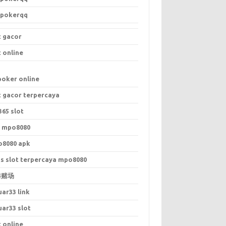
bpokerqq
t gacor
t online
poker online
t gacor terpercaya
365 slot
k mpo8080
8080 apk
us slot terpercaya mpo8080
港赌场
uar33 link
uar33 slot
t online