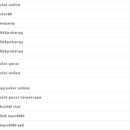
slot online
slot88
mejavip
hkbpokerqq
hkbpokerqq
hkbpokerqq
slot gacor
slot online
qq poker online
slot gacor terpercaya
koi365 slot
link mpo8080
mpo8080 apk