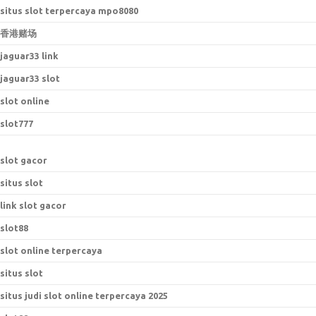
situs slot terpercaya mpo8080
香港赌场
jaguar33 link
jaguar33 slot
slot online
slot777
slot gacor
situs slot
link slot gacor
slot88
slot online terpercaya
situs slot
situs judi slot online terpercaya 2025