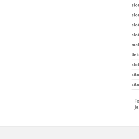
slo
slo
slo
slo
ma
link
slo
sit
sit
Fo
ja