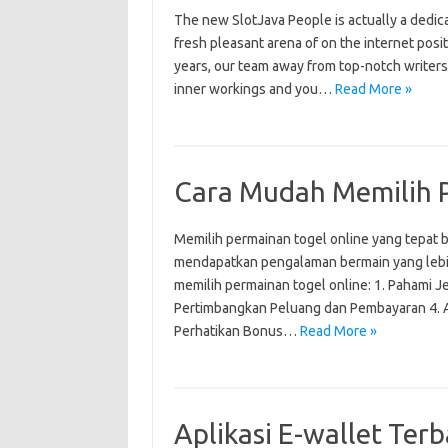
The new SlotJava People is actually a dedica
fresh pleasant arena of on the internet posi
years, our team away from top-notch writer
inner workings and you…
Read More »
Cara Mudah Memilih 
Memilih permainan togel online yang tepat
mendapatkan pengalaman bermain yang lebi
memilih permainan togel online: 1. Pahami 
Pertimbangkan Peluang dan Pembayaran 4. An
Perhatikan Bonus…
Read More »
Aplikasi E-wallet Ter