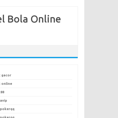
el Bola Online
t gacor
t online
t88
avip
bpokerqq
bpokerqq