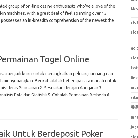
ted group of on-line casino enthusiasts who’ve a love of the
hk
tion machines. With a great deal of feel spanning over 15
s possesses an in-breadth comprehension of the newest the
slo
slo
qq 
Permainan Togel Online
slo
koi
 bisa menjadi kunci untuk meningkatkan peluang menang dan
lin
h menyenangkan. Berikut adalah beberapa cara mudah untuk
Jenis-Jenis Permainan 2. Sesuaikan dengan Anggaran 3.
mpo
alisis Pola dan Statistik 5. Cobalah Permainan Berbeda 6.
sit
香
jag
jag
baik Untuk Berdeposit Poker
slo