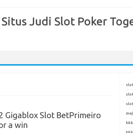
Situs Judi Slot Poker Tog
slo
slo
slo
 Gigablox Slot BetPrimeiro
mej
or a win
hk
hk