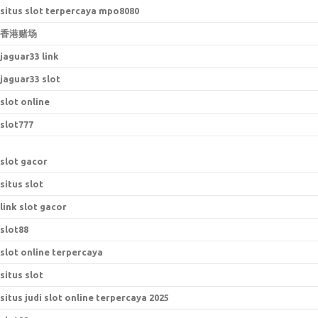
situs slot terpercaya mpo8080
香港赌场
jaguar33 link
jaguar33 slot
slot online
slot777
slot gacor
situs slot
link slot gacor
slot88
slot online terpercaya
situs slot
situs judi slot online terpercaya 2025