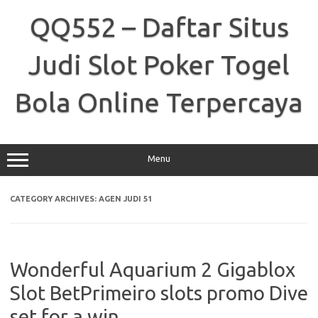
Skip
to
QQ552 – Daftar Situs
content
Judi Slot Poker Togel
Bola Online Terpercaya
Menu
CATEGORY ARCHIVES:
AGEN JUDI 51
Wonderful Aquarium 2 Gigablox
Slot BetPrimeiro slots promo Dive
set for a win