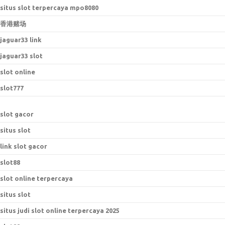
situs slot terpercaya mpo8080
香港赌场
jaguar33 link
jaguar33 slot
slot online
slot777
slot gacor
situs slot
link slot gacor
slot88
slot online terpercaya
situs slot
situs judi slot online terpercaya 2025