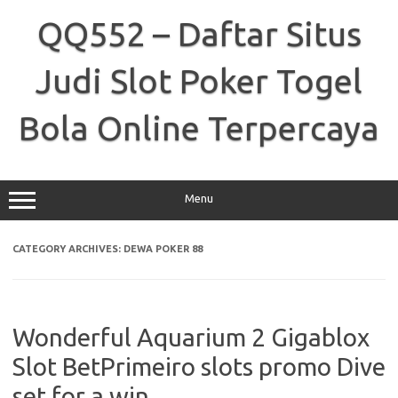
Skip
to
QQ552 – Daftar Situs
content
Judi Slot Poker Togel
Bola Online Terpercaya
Menu
CATEGORY ARCHIVES:
DEWA POKER 88
Wonderful Aquarium 2 Gigablox
Slot BetPrimeiro slots promo Dive
set for a win