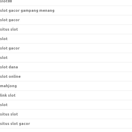
slot88
slot gacor gampang menang
slot gacor
situs slot
slot
slot gacor
slot
slot dana
slot online
mahjong
link slot
slot
situs slot
situs slot gacor