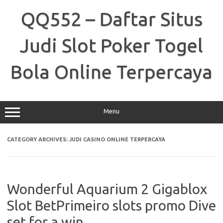
Skip
to
QQ552 – Daftar Situs
content
Judi Slot Poker Togel
Bola Online Terpercaya
Menu
CATEGORY ARCHIVES:
JUDI CASINO ONLINE TERPERCAYA
Wonderful Aquarium 2 Gigablox
Slot BetPrimeiro slots promo Dive
set for a win