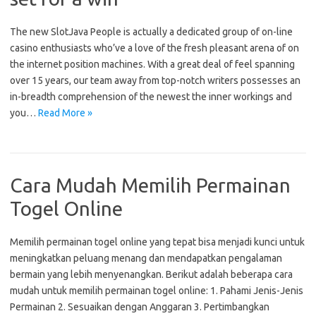
The new SlotJava People is actually a dedicated group of on-line
casino enthusiasts who’ve a love of the fresh pleasant arena of on
the internet position machines. With a great deal of feel spanning
over 15 years, our team away from top-notch writers possesses an
in-breadth comprehension of the newest the inner workings and
you…
Read More »
Cara Mudah Memilih Permainan
Togel Online
Memilih permainan togel online yang tepat bisa menjadi kunci untuk
meningkatkan peluang menang dan mendapatkan pengalaman
bermain yang lebih menyenangkan. Berikut adalah beberapa cara
mudah untuk memilih permainan togel online: 1. Pahami Jenis-Jenis
Permainan 2. Sesuaikan dengan Anggaran 3. Pertimbangkan