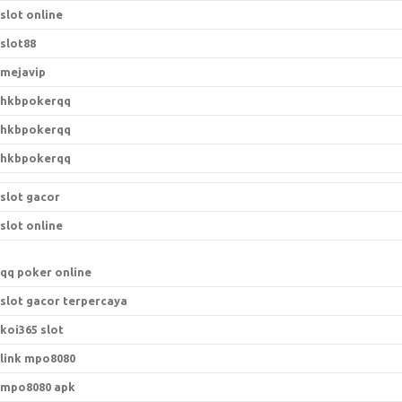
slot online
slot88
mejavip
hkbpokerqq
hkbpokerqq
hkbpokerqq
slot gacor
slot online
qq poker online
slot gacor terpercaya
koi365 slot
link mpo8080
mpo8080 apk