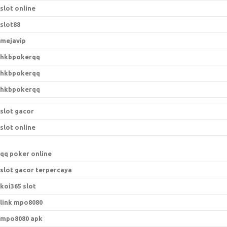
slot online
slot88
mejavip
hkbpokerqq
hkbpokerqq
hkbpokerqq
slot gacor
slot online
qq poker online
slot gacor terpercaya
koi365 slot
link mpo8080
mpo8080 apk