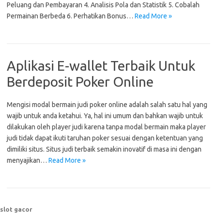
Peluang dan Pembayaran 4. Analisis Pola dan Statistik 5. Cobalah
Permainan Berbeda 6. Perhatikan Bonus…
Read More »
Aplikasi E-wallet Terbaik Untuk
Berdeposit Poker Online
Mengisi modal bermain judi poker online adalah salah satu hal yang
wajib untuk anda ketahui. Ya, hal ini umum dan bahkan wajib untuk
dilakukan oleh player judi karena tanpa modal bermain maka player
judi tidak dapat ikuti taruhan poker sesuai dengan ketentuan yang
dimiliki situs. Situs judi terbaik semakin inovatif di masa ini dengan
menyajikan…
Read More »
slot gacor