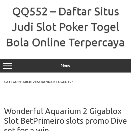
Skip
to
QQ552 – Daftar Situs
content
Judi Slot Poker Togel
Bola Online Terpercaya
Menu
CATEGORY ARCHIVES:
BANDAR TOGEL 197
Wonderful Aquarium 2 Gigablox
Slot BetPrimeiro slots promo Dive
set for a win