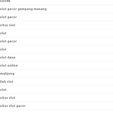
slot88
slot gacor gampang menang
slot gacor
situs slot
slot
slot gacor
slot
slot dana
slot online
mahjong
link slot
slot
situs slot
situs slot gacor