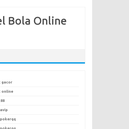
el Bola Online
t gacor
t online
t88
avip
bpokerqq
bpokerqq