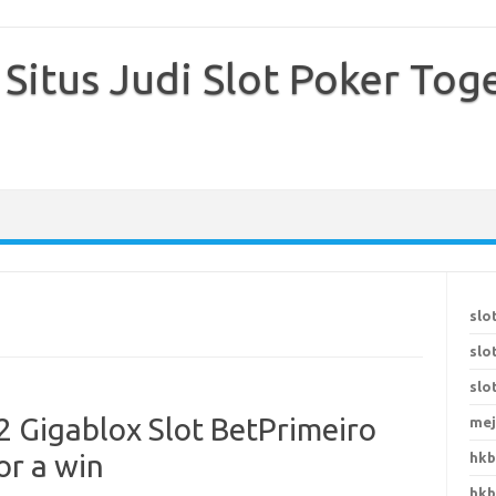
Situs Judi Slot Poker Tog
slo
slo
slo
 Gigablox Slot BetPrimeiro
mej
or a win
hk
hk