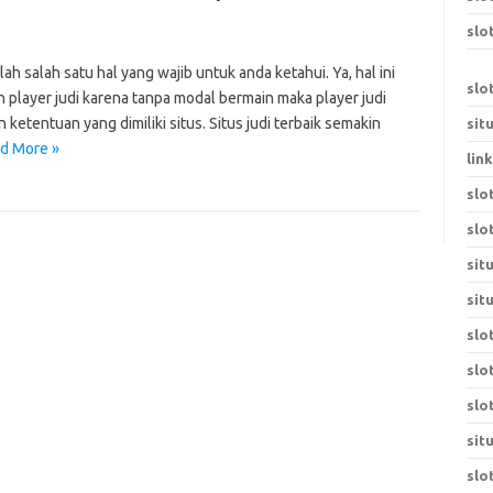
slo
h salah satu hal yang wajib untuk anda ketahui. Ya, hal ini
slo
player judi karena tanpa modal bermain maka player judi
 ketentuan yang dimiliki situs. Situs judi terbaik semakin
sit
d More »
lin
slo
slo
sit
sit
slo
slo
slo
sit
slo