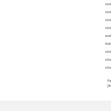
slo
slo
slo
slo
ma
link
slo
sit
sit
Fo
ja