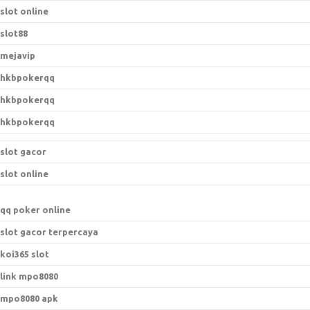
slot online
slot88
mejavip
hkbpokerqq
hkbpokerqq
hkbpokerqq
slot gacor
slot online
qq poker online
slot gacor terpercaya
koi365 slot
link mpo8080
mpo8080 apk