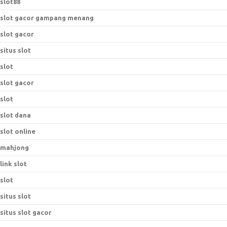
slot88
slot gacor gampang menang
slot gacor
situs slot
slot
slot gacor
slot
slot dana
slot online
mahjong
link slot
slot
situs slot
situs slot gacor