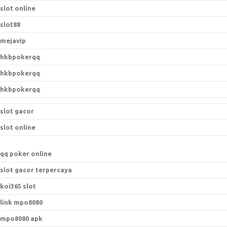
slot online
slot88
mejavip
hkbpokerqq
hkbpokerqq
hkbpokerqq
slot gacor
slot online
qq poker online
slot gacor terpercaya
koi365 slot
link mpo8080
mpo8080 apk